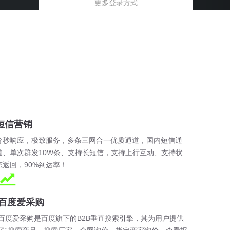
更多登录方式
QQ登录
微信登录
短信营销
分秒响应，极致服务，多条三网合一优质通道，国内短信通
道、单次群发10W条、支持长短信，支持上行互动、支持状
态返回，90%到达率！
百度爱采购
百度爱采购是百度旗下的B2B垂直搜索引擎，其为用户提供