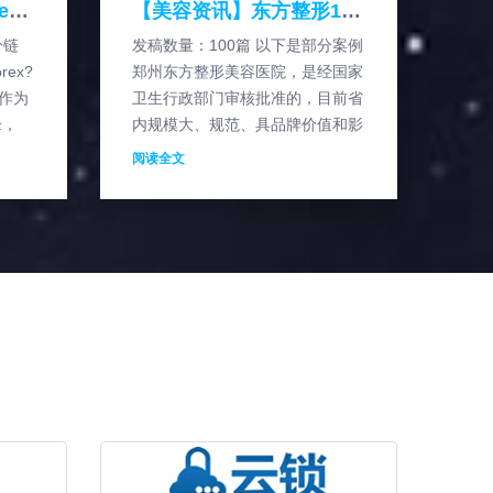
【财经行业】easy-forex易信软文
【美容资讯】东方整形10年盛典软文推广案
分链
发稿数量：100篇 以下是部分案例
rex?
郑州东方整形美容医院，是经国家
。作为
卫生行政部门审核批准的，目前省
锋，
内规模大、规范、具品牌价值和影
该领域
响力的专业医疗整形美容机构。医
阅读全文
院大楼郑州东方整形美容医院，位
居二七商圈人民路