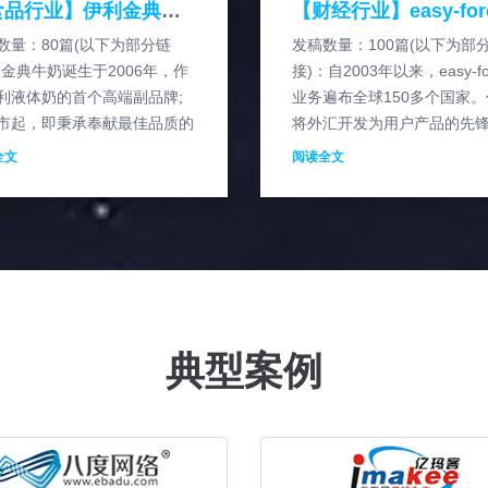
【食品行业】伊利金典纯牛奶软文案例
数量：80篇(以下为部分链
发稿数量：100篇(以下为部
：金典牛奶诞生于2006年，作
接)：自2003年以来，easy-fo
利液体奶的首个高端副品牌;
业务遍布全球150多个国家
市起，即秉承奉献最佳品质的
将外汇开发为用户产品的先
，致力于打造中国“最好的牛
easy-forex? 继续保持着在
全文
阅读全文
，主要有三支单品：金典纯牛
的领先地位，为
金典低脂奶、
典型案例