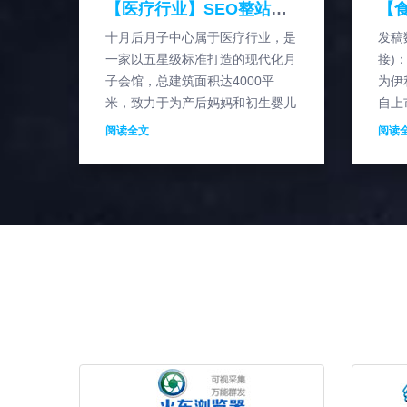
【医疗行业】SEO整站优化解决方案案例
十月后月子中心属于医疗行业，是
发稿
一家以五星级标准打造的现代化月
接)
子会馆，总建筑面积达4000平
为伊
米，致力于为产后妈妈和初生婴儿
自上
提供高品质的母婴健康管理服务，
理念
阅读全文
阅读
该公司品牌建立初期，消费者关注
奶”
度不高，官网从0流量
奶、